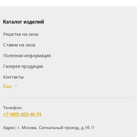
Каталог изделий
Решетки на окна
Ставни на окна
Полезная информация
Галерея продукции
Контакты
Еще
Сварные решетки
Кованые решетки
Телефон:
Распашные решетки
+7 (495) 003-40-74
Дутые решетки
Адрес:
г. Москва
,
Сигнальный проезд, д.16 /1
Решетки на балкон