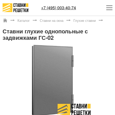
+7 (495) 003-40-74
Каталог
Ставни на окна
Глухие ставни
Москва
Ставни глухие однопольные с
ОКОННЫЕ РЕШЕТКИ
задвижками ГС-02
СТАВНИ НА ОКНА
КАТАЛОГ
УСЛУГИ
ДОСТАВКА
О НАС
КОНТАКТЫ
Заказать обратный звонок