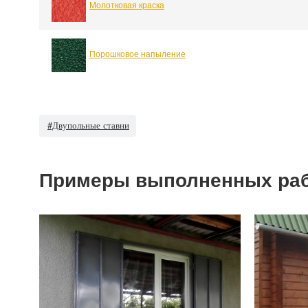
Молотковая краска
Порошковое напыление
#Двупольные ставни
Примеры выполненных ра