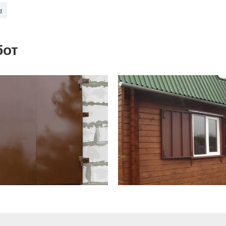
и
бот