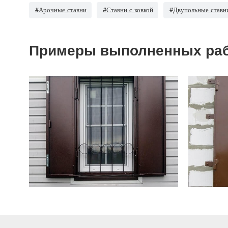
#Арочные ставни
#Ставни с ковкой
#Двупольные ставн
Примеры выполненных ра