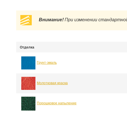
Внимание!
При изменении стандартной
Отделка
Грунт-эмаль
Молотковая краска
Порошковое напыление