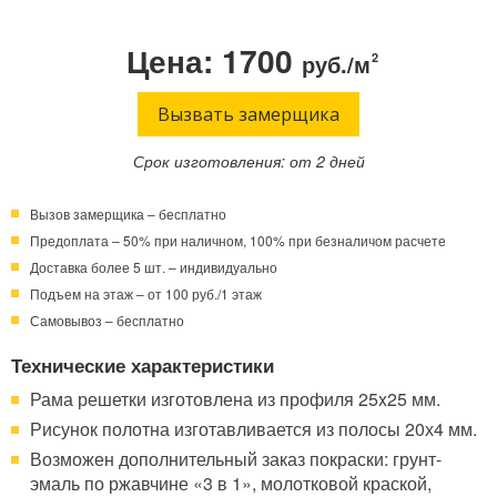
Телефон:
Режим работы:
Цена: 1700
руб./м
2
Круглосуточно!
+7 (495) 003-40-74
Вызвать замерщика
Срок изготовления: от 2 дней
Вызов замерщика – бесплатно
Предоплата – 50% при наличном, 100% при безналичом расчете
Доставка более 5 шт. – индивидуально
Подъем на этаж – от 100 руб./1 этаж
Самовывоз – бесплатно
Технические характеристики
Рама решетки изготовлена из профиля 25x25 мм.
Рисунок полотна изготавливается из полосы 20х4 мм.
Возможен дополнительный заказ покраски: грунт-
эмаль по ржавчине «3 в 1», молотковой краской,