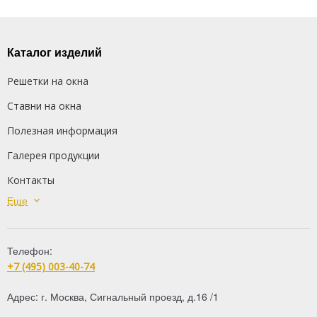
Каталог изделий
Решетки на окна
Ставни на окна
Полезная информация
Галерея продукции
Контакты
Еще
Сварные решетки
Кованые решетки
Телефон:
Распашные решетки
+7 (495) 003-40-74
Дутые решетки
Адрес:
г. Москва
,
Сигнальный проезд, д.16 /1
Решетки на балкон