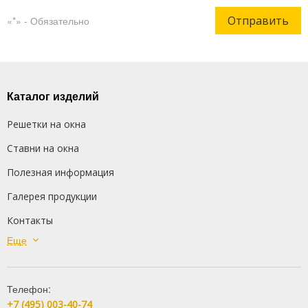
Отправить
«*» - Обязательно
Каталог изделий
Решетки на окна
Ставни на окна
Полезная информация
Галерея продукции
Контакты
Еще
Сварные решетки
Кованые решетки
Телефон:
Распашные решетки
+7 (495) 003-40-74