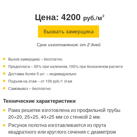
Телефон:
Режим работы:
Цена: 4200
руб./м
2
Круглосуточно!
+7 (495) 003-40-74
Вызвать замерщика
Срок изготовления: от 2 дней
Вызов замерщика – бесплатно
Предоплата – 50% при наличном, 100% при безналичом расчете
Доставка более 5 шт. – индивидуально
Подъем на этаж – от 100 руб./1 этаж
Самовывоз – бесплатно
Технические характеристики
Рама решетки изготовлена из профильной трубы
20×20, 25×25, 40×25 мм со стенкой 2 мм.
Рисунок полотна изготавливается из прута
квадратного или круглого сечения с диаметром