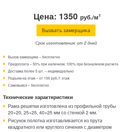
Телефон:
Режим работы:
Цена: 1350
руб./м
2
Круглосуточно!
+7 (495) 003-40-74
Вызвать замерщика
Срок изготовления: от 2 дней
Вызов замерщика – бесплатно
Предоплата – 50% при наличном, 100% при безналичом расчете
Доставка более 5 шт. – индивидуально
Подъем на этаж – от 100 руб./1 этаж
Самовывоз – бесплатно
Технические характеристики
Рама решетки изготовлена из профильной трубы
20×20, 25×25, 40×25 мм со стенкой 2 мм.
Рисунок полотна изготавливается из прута
квадратного или круглого сечения с диаметром