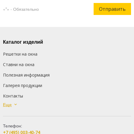
Отправить
«*» - Обязательно
Каталог изделий
Решетки на окна
Ставни на окна
Полезная информация
Галерея продукции
Контакты
Еще
Сварные решетки
Кованые решетки
Телефон:
Распашные решетки
+7 (495) 003-40-74