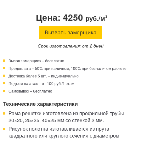
Телефон:
Режим работы:
Цена: 4250
руб./м
2
Круглосуточно!
+7 (495) 003-40-74
Вызвать замерщика
Срок изготовления: от 2 дней
Вызов замерщика – бесплатно
Предоплата – 50% при наличном, 100% при безналичом расчете
Доставка более 5 шт. – индивидуально
Подъем на этаж – от 100 руб./1 этаж
Самовывоз – бесплатно
Технические характеристики
Рама решетки изготовлена из профильной трубы
20×20, 25×25, 40×25 мм со стенкой 2 мм.
Рисунок полотна изготавливается из прута
квадратного или круглого сечения с диаметром