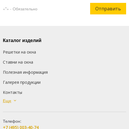
Отправить
«*» - Обязательно
Каталог изделий
Решетки на окна
Ставни на окна
Полезная информация
Галерея продукции
Контакты
Еще
Сварные решетки
Кованые решетки
Телефон:
Распашные решетки
+7 (495) 003-40-74