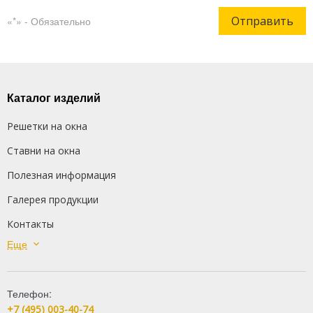
Отправить
«*» - Обязательно
Каталог изделий
Решетки на окна
Ставни на окна
Полезная информация
Галерея продукции
Контакты
Еще
Сварные решетки
Кованые решетки
Телефон:
Распашные решетки
+7 (495) 003-40-74