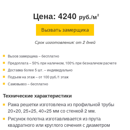
Телефон:
Режим работы:
Цена: 4240
руб./м
2
Круглосуточно!
+7 (495) 003-40-74
Вызвать замерщика
Срок изготовления: от 2 дней
Вызов замерщика – бесплатно
Предоплата – 50% при наличном, 100% при безналичом расчете
Доставка более 5 шт. – индивидуально
Подъем на этаж – от 100 руб./1 этаж
Самовывоз – бесплатно
Технические характеристики
Рама решетки изготовлена из профильной трубы
20×20, 25×25, 40×25 мм со стенкой 2 мм.
Рисунок полотна изготавливается из прута
квадратного или круглого сечения с диаметром